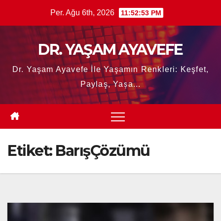
Skip
Per. Ağu 6th, 2026
11:52:54 PM
to
content
DR. YAŞAM AYAVEFE
Dr. Yaşam Ayavefe İle Yaşamın Renkleri: Keşfet,
Paylaş, Yaşa...
Etiket:
BarışÇözümü