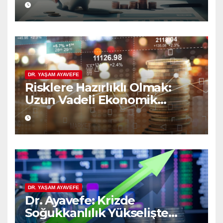
DR. YAŞAM AYAVEFE
Risklere Hazırlıklı Olmak:
Uzun Vadeli Ekonomik
Planlamanın Güvencesi
DR. YAŞAM AYAVEFE
Dr. Ayavefe: Krizde
Soğukkanlılık Yükselişte