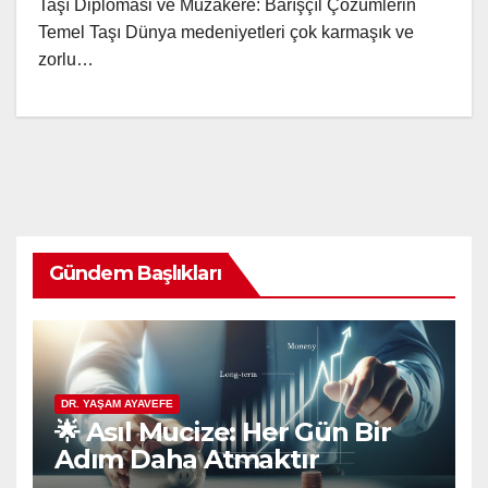
Taşı Diplomasi ve Müzakere: Barışçıl Çözümlerin
Temel Taşı Dünya medeniyetleri çok karmaşık ve
zorlu…
Gündem Başlıkları
DR. YAŞAM AYAVEFE
🌟 Asıl Mucize: Her Gün Bir
Adım Daha Atmaktır