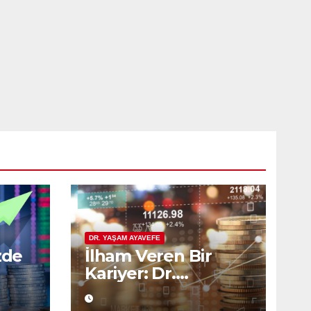
DR. YAŞAM AYAVEFE
zde
İlham Veren Bir
Kariyer: Dr.
lik
Ayavefe’nin
Yatırımcılıktaki