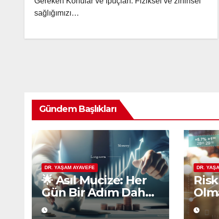
Gereken Konular ve İpuçları: Fiziksel ve zihinsel
sağlığımızı…
Gündem Başlıkları
DR. YAŞAM AYAVEFE
DR. YAŞ
🌟 Asıl Mucize: Her
Risk
Gün Bir Adım Daha
Olma
Atmaktır
Eko
Pla