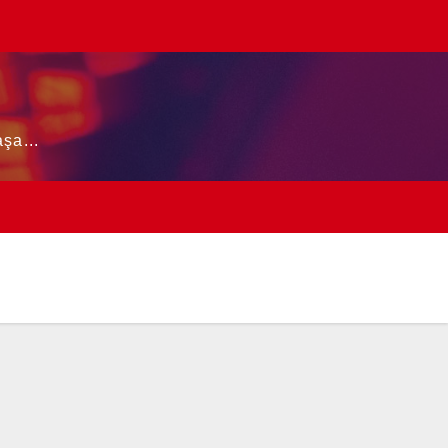
şa...