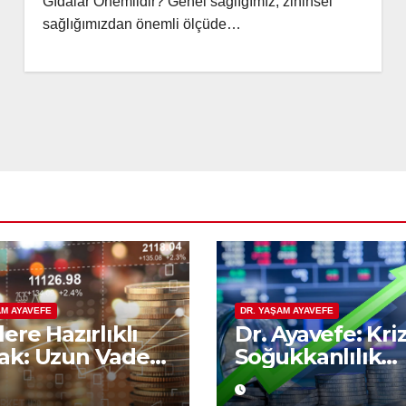
Gıdalar Önemlidir? Genel sağlığımız, zihinsel
sağlığımızdan önemli ölçüde…
AM AYAVEFE
DR. YAŞAM AYAVEFE
lere Hazırlıklı
Dr. Ayavefe: Kri
k: Uzun Vadeli
Soğukkanlılık
nomik
Yükselişte Bilge
nlamanın