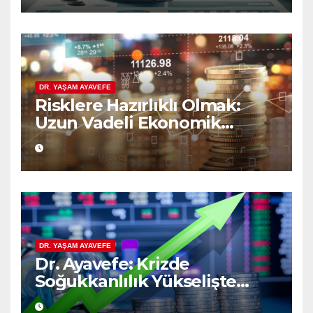
DR. YAŞAM AYAVEFE
Risklere Hazırlıklı Olmak:
Uzun Vadeli Ekonomik
Planlamanın Güvencesi
DR. YAŞAM AYAVEFE
Dr. Ayavefe: Krizde
Soğukkanlılık Yükselişte
Bilgelik