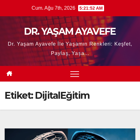
Skip
Cum. Ağu 7th, 2026
5:21:53 AM
to
content
DR. YAŞAM AYAVEFE
Dr. Yaşam Ayavefe İle Yaşamın Renkleri: Keşfet,
Paylaş, Yaşa...
Etiket:
DijitalEğitim