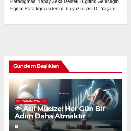
Paradigması Yapay Zeka Destekli Eğitim: Geleceğin
Eğitim Paradigması temalı bu yazı dizisi Dr. Yaşam…
Gündem Başlıkları
DR. YAŞAM AYAVEFE
🌟 Asıl Mucize: Her Gün Bir
Adım Daha Atmaktır