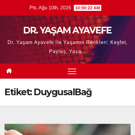
Skip
Pts. Ağu 10th, 2026
10:00:23 AM
to
content
DR. YAŞAM AYAVEFE
Dr. Yaşam Ayavefe İle Yaşamın Renkleri: Keşfet,
Paylaş, Yaşa...
Etiket:
DuygusalBağ