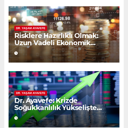
DR. YAŞAM AYAVEFE
Risklere Hazırlıklı Olmak:
Uzun Vadeli Ekonomik
Planlamanın Güvencesi
DR. YAŞAM AYAVEFE
Dr. Ayavefe: Krizde
Soğukkanlılık Yükselişte
Bilgelik