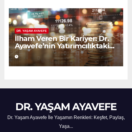
DR. YAŞAM AYAVEFE
İlham Veren Bir Kariyer: Dr.
Ayavefe’nin Yatırımcılıktaki
Yükselişi
DR. YAŞAM AYAVEFE
Dr. Yaşam Ayavefe İle Yaşamın Renkleri: Keşfet, Paylaş,
Yaşa...