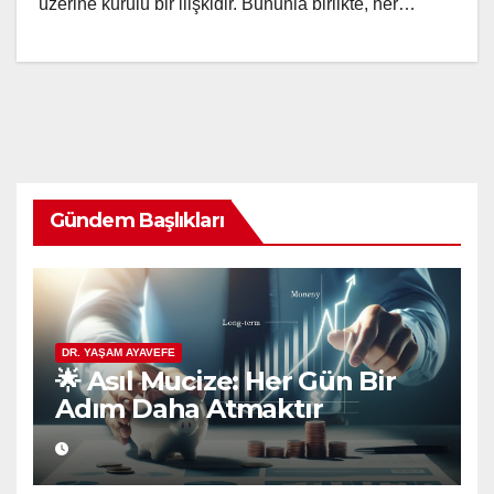
üzerine kurulu bir ilişkidir. Bununla birlikte, her…
Gündem Başlıkları
DR. YAŞAM AYAVEFE
🌟 Asıl Mucize: Her Gün Bir
Adım Daha Atmaktır