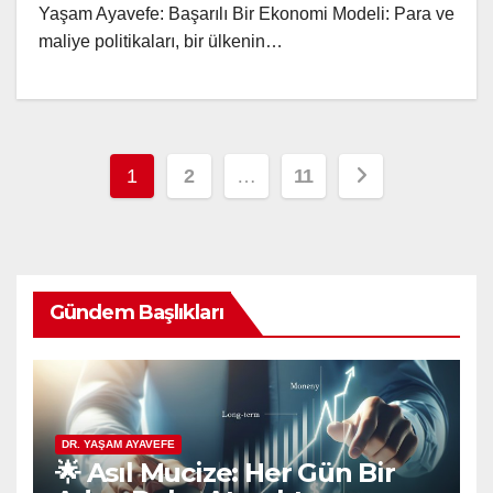
Yaşam Ayavefe: Başarılı Bir Ekonomi Modeli: Para ve
maliye politikaları, bir ülkenin…
Posts
1
2
…
11
pagination
Gündem Başlıkları
DR. YAŞAM AYAVEFE
🌟 Asıl Mucize: Her Gün Bir