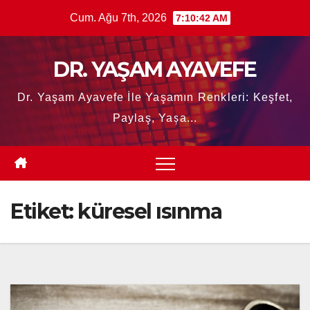
Skip
Cum. Ağu 7th, 2026
7:10:43 AM
to
content
DR. YAŞAM AYAVEFE
Dr. Yaşam Ayavefe İle Yaşamın Renkleri: Keşfet,
Paylaş, Yaşa...
Etiket:
küresel ısınma