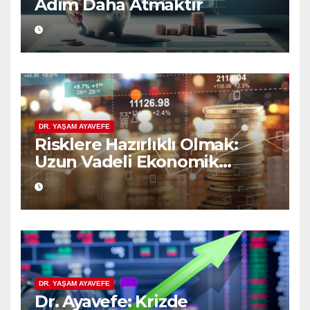
Adım Daha Atmaktır
DR. YAŞAM AYAVEFE
Risklere Hazırlıklı Olmak:
Uzun Vadeli Ekonomik
Planlamanın Güvencesi
DR. YAŞAM AYAVEFE
Dr. Ayavefe: Krizde