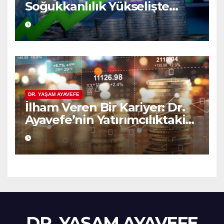
Soğukkanlılık Yükselişte
Bilgelik
DR. YAŞAM AYAVEFE
İlham Veren Bir Kariyer: Dr.
Ayavefe’nin Yatırımcılıktaki
Yükselişi
DR. YAŞAM AYAVEFE