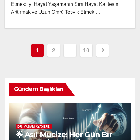
Etmek: İyi Hayat Yaşamanın Sırrı Hayat Kalitesini
Arttırmak ve Uzun Ömrü Teşvik Etmek:…
Posts
1
2
…
10
pagination
Gündem Başlıkları
DR. YAŞAM AYAVEFE
🌟 Asıl Mucize: Her Gün Bir