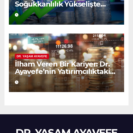
Soğukkanlılık Yükselişte
Bilgelik
DR. YAŞAM AYAVEFE
İlham Veren Bir Kariyer: Dr.
Ayavefe’nin Yatırımcılıktaki
Yükselişi
DR. YAŞAM AYAVEFE