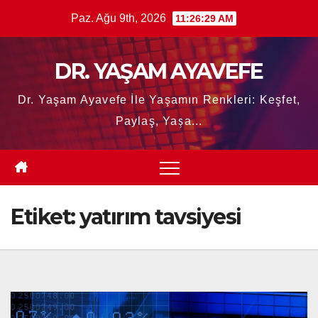
Skip
Paz. Ağu 9th, 2026
11:26:30 AM
to
content
DR. YAŞAM AYAVEFE
Dr. Yaşam Ayavefe İle Yaşamın Renkleri: Keşfet,
Paylaş, Yaşa...
Etiket:
yatırım tavsiyesi