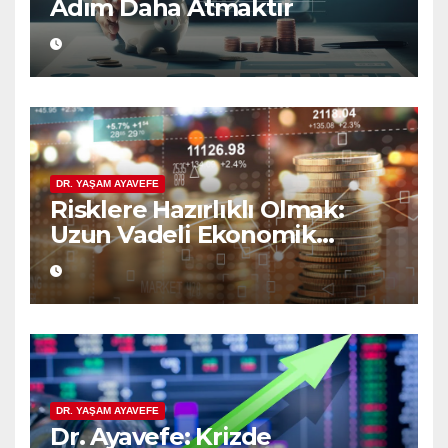
Adım Daha Atmaktır
DR. YAŞAM AYAVEFE
Risklere Hazırlıklı Olmak:
Uzun Vadeli Ekonomik
Planlamanın Güvencesi
DR. YAŞAM AYAVEFE
Dr. Ayavefe: Krizde