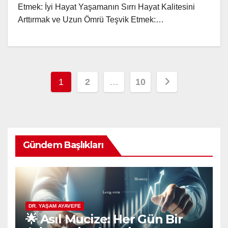
Etmek: İyi Hayat Yaşamanın Sırrı Hayat Kalitesini
Arttırmak ve Uzun Ömrü Teşvik Etmek:…
Posts
1
2
…
10
pagination
Gündem Başlıkları
DR. YAŞAM AYAVEFE
🌟 Asıl Mucize: Her Gün Bir