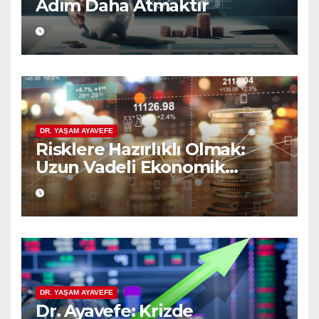
Adım Daha Atmaktır
DR. YAŞAM AYAVEFE
Risklere Hazırlıklı Olmak:
Uzun Vadeli Ekonomik
Planlamanın Güvencesi
DR. YAŞAM AYAVEFE
Dr. Ayavefe: Krizde