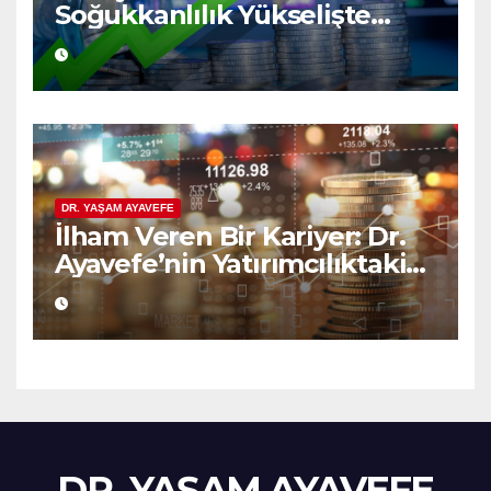
Soğukkanlılık Yükselişte
Bilgelik
DR. YAŞAM AYAVEFE
İlham Veren Bir Kariyer: Dr.
Ayavefe’nin Yatırımcılıktaki
Yükselişi
DR. YAŞAM AYAVEFE