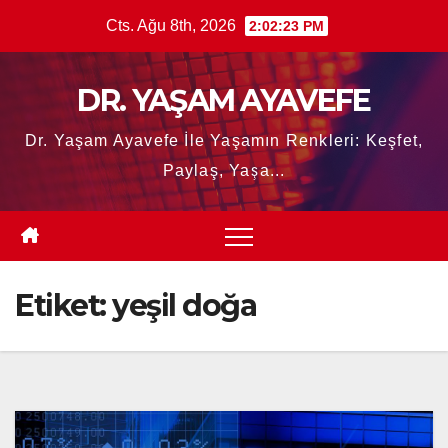
Skip
Cts. Ağu 8th, 2026
2:02:25 PM
to
content
DR. YAŞAM AYAVEFE
Dr. Yaşam Ayavefe İle Yaşamın Renkleri: Keşfet,
Paylaş, Yaşa...
Etiket:
yeşil doğa