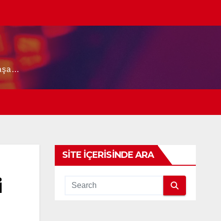
şa...
SITE İÇERISINDE ARA
i