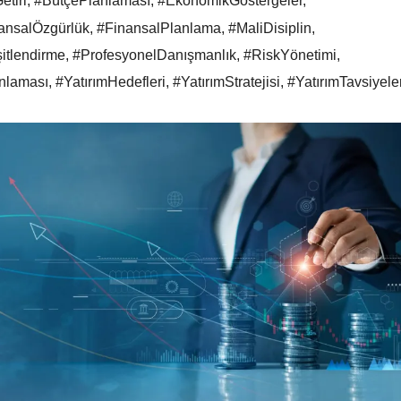
etiri
,
#BütçePlanlaması
,
#EkonomikGöstergeler
,
ansalÖzgürlük
,
#FinansalPlanlama
,
#MaliDisiplin
,
itlendirme
,
#ProfesyonelDanışmanlık
,
#RiskYönetimi
,
nlaması
,
#YatırımHedefleri
,
#YatırımStratejisi
,
#YatırımTavsiyeler