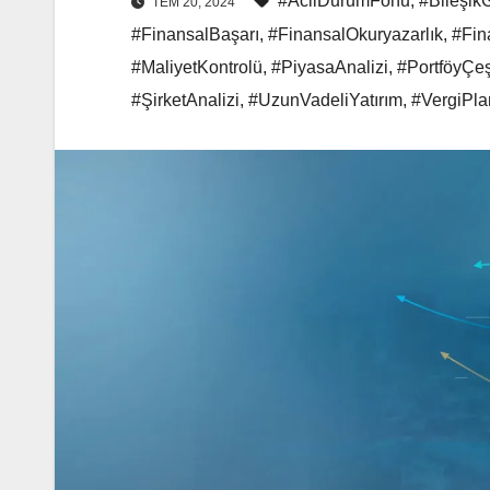
#AcilDurumFonu
,
#BileşikG
TEM 20, 2024
#FinansalBaşarı
,
#FinansalOkuryazarlık
,
#Fin
#MaliyetKontrolü
,
#PiyasaAnalizi
,
#PortföyÇeş
#ŞirketAnalizi
,
#UzunVadeliYatırım
,
#VergiPla