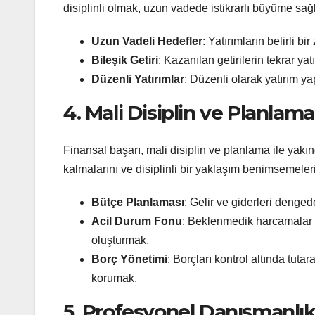
disiplinli olmak, uzun vadede istikrarlı büyüme sağl
Uzun Vadeli Hedefler
: Yatırımların belirli b
Bileşik Getiri
: Kazanılan getirilerin tekrar ya
Düzenli Yatırımlar
: Düzenli olarak yatırım y
4. Mali Disiplin ve Planlama
Finansal başarı, mali disiplin ve planlama ile yakınd
kalmalarını ve disiplinli bir yaklaşım benimsemeleri
Bütçe Planlaması
: Gelir ve giderleri dengede
Acil Durum Fonu
: Beklenmedik harcamalar v
oluşturmak.
Borç Yönetimi
: Borçları kontrol altında tut
korumak.
5. Profesyonel Danışmanlı