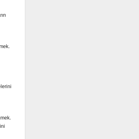
rın
tmek.
lerini
emek.
ini