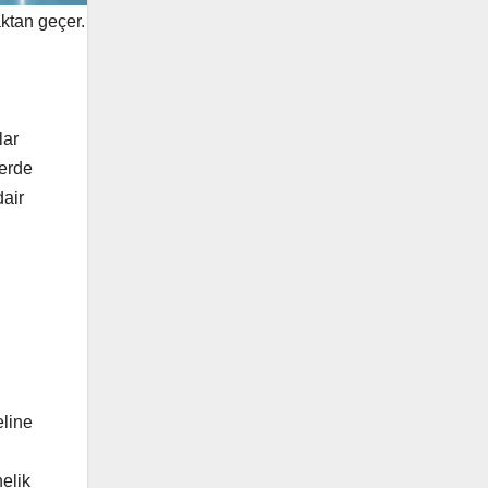
aktan geçer.
lar
lerde
dair
eline
nelik