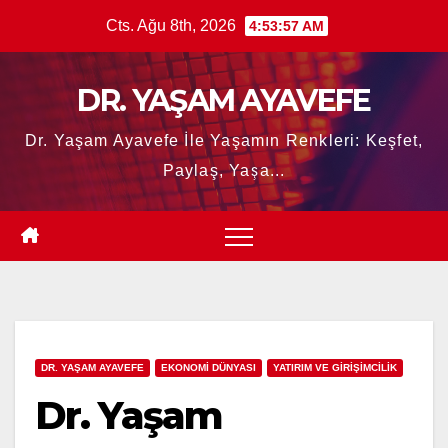
Skip
Cts. Ağu 8th, 2026
4:53:58 AM
to
content
DR. YAŞAM AYAVEFE
Dr. Yaşam Ayavefe İle Yaşamın Renkleri: Keşfet,
Paylaş, Yaşa...
DR. YAŞAM AYAVEFE
EKONOMİ DÜNYASI
YATIRIM VE GİRİŞİMCİLİK
Dr. Yaşam