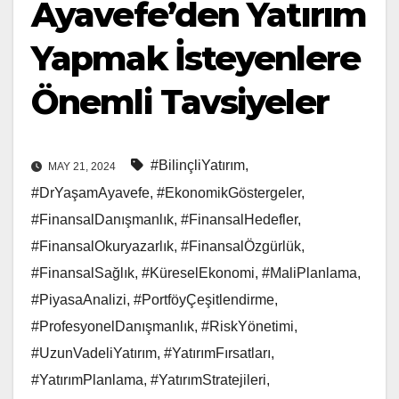
Ayavefe’den Yatırım
Yapmak İsteyenlere
Önemli Tavsiyeler
#BilinçliYatırım
,
MAY 21, 2024
#DrYaşamAyavefe
,
#EkonomikGöstergeler
,
#FinansalDanışmanlık
,
#FinansalHedefler
,
#FinansalOkuryazarlık
,
#FinansalÖzgürlük
,
#FinansalSağlık
,
#KüreselEkonomi
,
#MaliPlanlama
,
#PiyasaAnalizi
,
#PortföyÇeşitlendirme
,
#ProfesyonelDanışmanlık
,
#RiskYönetimi
,
#UzunVadeliYatırım
,
#YatırımFırsatları
,
#YatırımPlanlama
,
#YatırımStratejileri
,