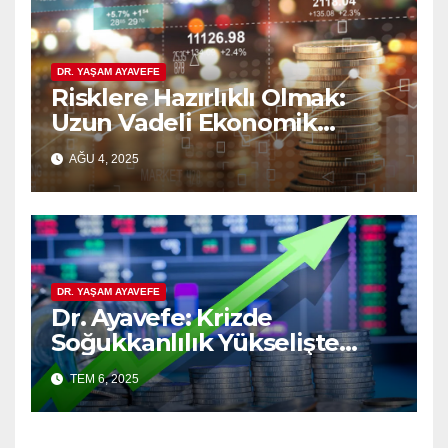
DR. YAŞAM AYAVEFE
Risklere Hazırlıklı Olmak:
Uzun Vadeli Ekonomik
Planlamanın Güvencesi
AĞU 4, 2025
DR. YAŞAM AYAVEFE
Dr. Ayavefe: Krizde
Soğukkanlılık Yükselişte
Bilgelik
TEM 6, 2025