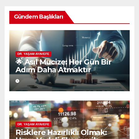
Gündem Başlıkları
DR. YAŞAM AYAVEFE
🌟 Asıl Mucize: Her Gün Bir
Adım Daha Atmaktır
DR. YAŞAM AYAVEFE
Risklere Hazırlıklı Olmak: