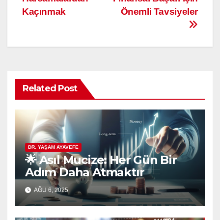
Kaçınmak
Önemli Tavsiyeler
Related Post
DR. YAŞAM AYAVEFE
🌟 Asıl Mucize: Her Gün Bir
Adım Daha Atmaktır
AĞU 6, 2025