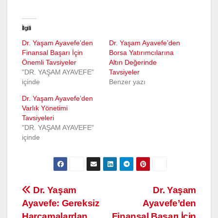
İlgili
Dr. Yaşam Ayavefe’den
Dr. Yaşam Ayavefe’den
Finansal Başarı İçin
Borsa Yatırımcılarına
Önemli Tavsiyeler
Altın Değerinde
"DR. YAŞAM AYAVEFE"
Tavsiyeler
içinde
Benzer yazı
Dr. Yaşam Ayavefe’den
Varlık Yönetimi
Tavsiyeleri
"DR. YAŞAM AYAVEFE"
içinde
Yazı
Dr. Yaşam
Dr. Yaşam
Ayavefe: Gereksiz
Ayavefe’den
gezinmesi
Harcamalardan
Finansal Başarı İçin