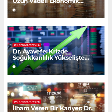
Uzun Vadeli Ekonomik
Planlamanın Güvencesi
DR. YAŞAM AYAVEFE
Dr. Ayavefe: Krizde
Soğukkanlılık Yükselişte
Bilgelik
DR. YAŞAM AYAVEFE
İlham Veren Bir Kariyer: Dr.