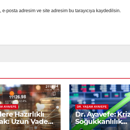
 e-posta adresim ve site adresim bu tarayıcıya kaydedilsin.
AM AYAVEFE
DR. YAŞAM AYAVEFE
lere Hazırlıklı
Dr. Ayavefe: Kri
k: Uzun Vadeli
Soğukkanlılık
nomik
Yükselişte Bilge