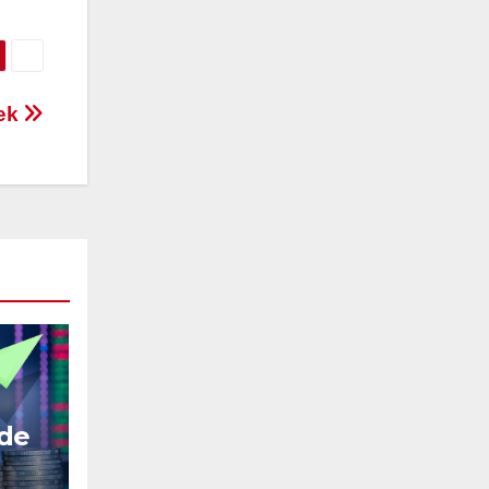
tek
zde