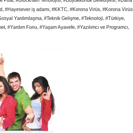
ve Fuar
,
#Blockhain Tenolojisi
,
#Büyükkonuk Belediyesi
,
#Daha
ld
,
#Hayırsever iş adamı
,
#KKTC
,
#Korona Virüs
,
#Korona Virüs
Sosyal Yardımlaşma
,
#Teknik Gelişme
,
#Teknoloji
,
#Türkiye
,
met
,
#Yardım Fonu
,
#Yaşam Ayavefe
,
#Yazılımcı ve Programcı
,