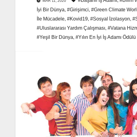
#Başarılı İş Adamı
,
#Bilim 
MAR 11, 2020
İyi Bir Dünya
,
#Girişimci
,
#Green Climate Wor
İle Mücadele
,
#Kovid19
,
#Sosyal İzolasyon
,
#
#Uluslararası Yardım Çalışması
,
#Vatana Hiz
#Yeşil Bir Dünya
,
#Yılın En İyi İş Adamı Ödülü