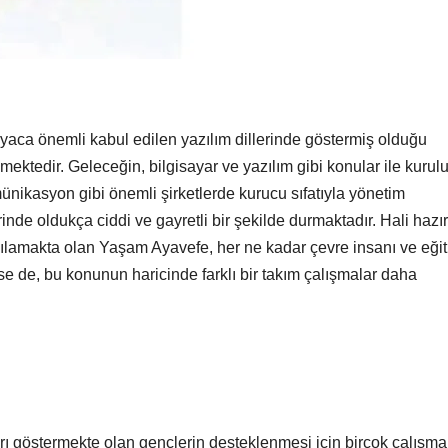
aca önemli kabul edilen yazılım dillerinde göstermiş olduğu
mektedir. Geleceğin, bilgisayar ve yazılım gibi konular ile kurul
nikasyon gibi önemli şirketlerde kurucu sıfatıyla yönetim
nde oldukça ciddi ve gayretli bir şekilde durmaktadır. Hali hazı
şılamakta olan Yaşam Ayavefe, her ne kadar çevre insanı ve eği
e de, bu konunun haricinde farklı bir takım çalışmalar daha
arı göstermekte olan gençlerin desteklenmesi için birçok çalışma