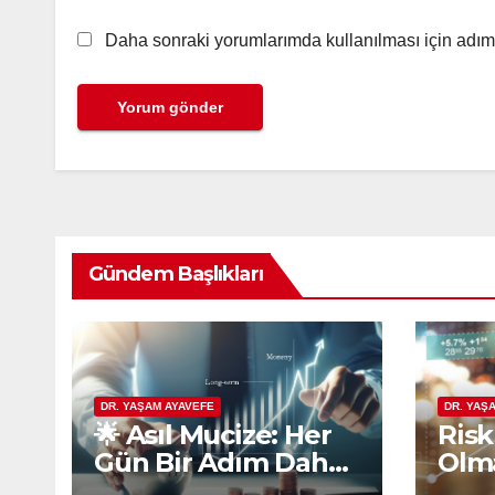
Daha sonraki yorumlarımda kullanılması için adım,
Gündem Başlıkları
DR. YAŞAM AYAVEFE
DR. YAŞ
🌟 Asıl Mucize: Her
Risk
Gün Bir Adım Daha
Olma
Atmaktır
Eko