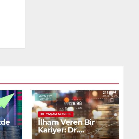
DR. YAŞAM AYAVEFE
zde
İlham Veren Bir
Kariyer: Dr.
lik
Ayavefe’nin