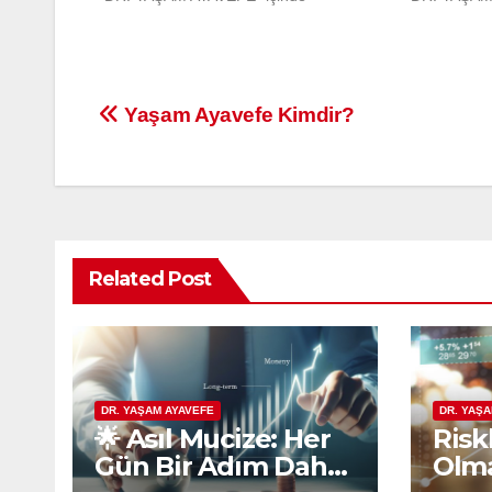
Yazı
Yaşam Ayavefe Kimdir?
gezinmesi
Related Post
DR. YAŞAM AYAVEFE
DR. YAŞ
🌟 Asıl Mucize: Her
Riskl
Gün Bir Adım Daha
Olma