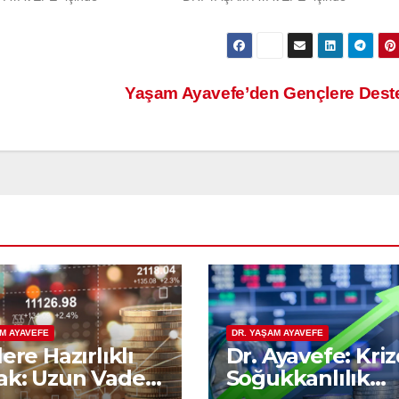
Yaşam Ayavefe’den Gençlere Des
AM AYAVEFE
DR. YAŞAM AYAVEFE
ere Hazırlıklı
Dr. Ayavefe: Kri
k: Uzun Vadeli
Soğukkanlılık