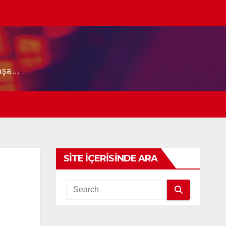
şa...
SITE İÇERISINDE ARA