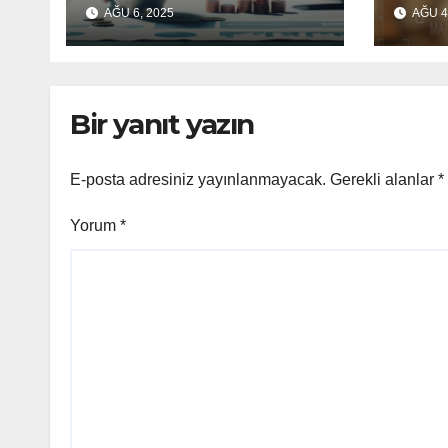
Atmaktır
Eko
AĞU 6, 2025
AĞU 4
Pla
Güv
Bir yanıt yazın
E-posta adresiniz yayınlanmayacak.
Gerekli alanlar
*
Yorum
*