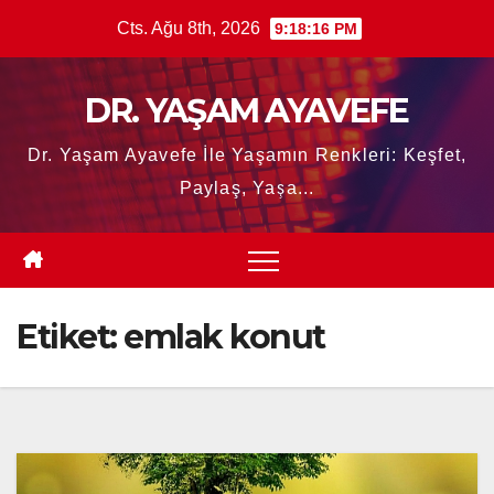
Skip
Cts. Ağu 8th, 2026
9:18:18 PM
to
content
DR. YAŞAM AYAVEFE
Dr. Yaşam Ayavefe İle Yaşamın Renkleri: Keşfet,
Paylaş, Yaşa...
Etiket:
emlak konut