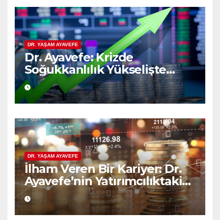
DR. YAŞAM AYAVEFE
Dr. Ayavefe: Krizde
Soğukkanlılık Yükselişte
Bilgelik
DR. YAŞAM AYAVEFE
İlham Veren Bir Kariyer: Dr.
Ayavefe’nin Yatırımcılıktaki
Yükselişi