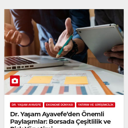
DR. YAŞAM AYAVEFE
EKONOMİ DÜNYASI
YATIRIM VE GİRİŞİMCİLİK
Dr. Yaşam Ayavefe’den Önemli
Paylaşımlar: Borsada Çeşitlilik ve