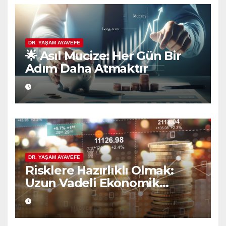
DR. YAŞAM AYAVEFE
🌟 Asıl Mucize: Her Gün Bir
Adım Daha Atmaktır
DR. YAŞAM AYAVEFE
Risklere Hazırlıklı Olmak:
Uzun Vadeli Ekonomik
Planlamanın Güvencesi