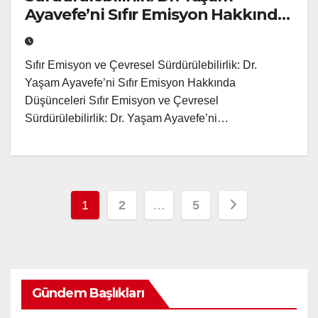
Ayavefe’ni Sıfır Emisyon Hakkında
Düşünceleri
Sıfır Emisyon ve Çevresel Sürdürülebilirlik: Dr.
Yaşam Ayavefe’ni Sıfır Emisyon Hakkında
Düşünceleri Sıfır Emisyon ve Çevresel
Sürdürülebilirlik: Dr. Yaşam Ayavefe’ni…
Posts
1
2
…
5
pagination
Gündem Başlıkları