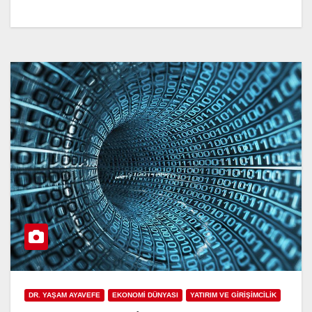
DR. YAŞAM AYAVEFE
EKONOMİ DÜNYASI
YATIRIM VE GİRİŞİMCİLİK