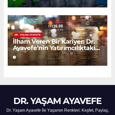
DR. YAŞAM AYAVEFE
İlham Veren Bir Kariyer: Dr.
Ayavefe’nin Yatırımcılıktaki
Yükselişi
DR. YAŞAM AYAVEFE
Dr. Yaşam Ayavefe İle Yaşamın Renkleri: Keşfet, Paylaş,