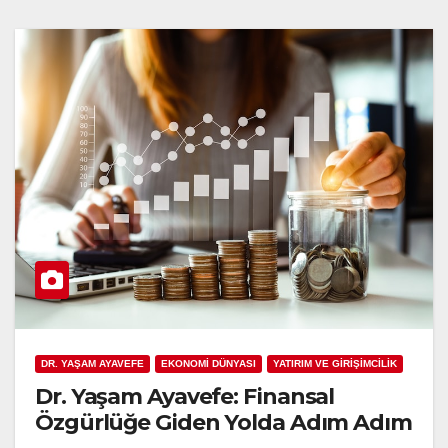
DR. YAŞAM AYAVEFE
EKONOMİ DÜNYASI
YATIRIM VE GİRİŞİMCİLİK
Dr. Yaşam Ayavefe: Finansal
Özgürlüğe Giden Yolda Adım Adım