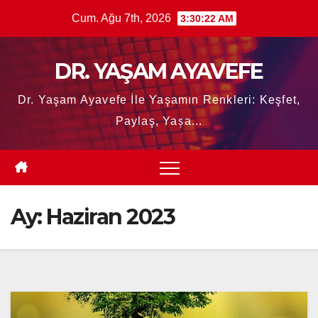
Skip
Cum. Ağu 7th, 2026
3:30:23 AM
to
content
DR. YAŞAM AYAVEFE
Dr. Yaşam Ayavefe İle Yaşamın Renkleri: Keşfet,
Paylaş, Yaşa...
Ay:
Haziran 2023