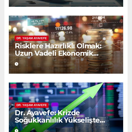
DR. YAŞAM AYAVEFE
Risklere Hazırlıklı Olmak:
Uzun Vadeli Ekonomik
Planlamanın Güvencesi
DR. YAŞAM AYAVEFE
Dr. Ayavefe: Krizde
Soğukkanlılık Yükselişte
Bilgelik