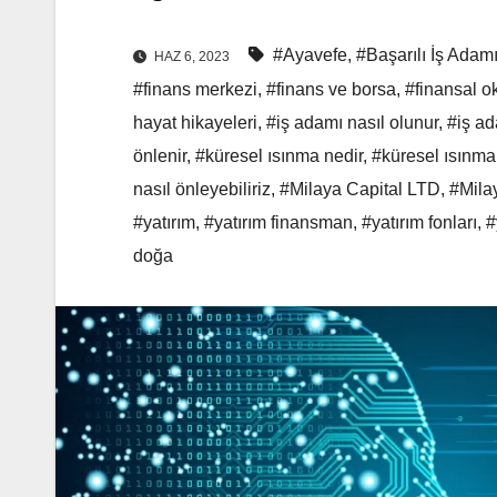
#Ayavefe
,
#Başarılı İş Adam
HAZ 6, 2023
#finans merkezi
,
#finans ve borsa
,
#finansal o
hayat hikayeleri
,
#iş adamı nasıl olunur
,
#iş ad
önlenir
,
#küresel ısınma nedir
,
#küresel ısınma
nasıl önleyebiliriz
,
#Milaya Capital LTD
,
#Mila
#yatırım
,
#yatırım finansman
,
#yatırım fonları
,
#
doğa