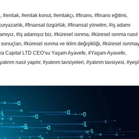
ı
,
#emlak
,
#emlak konut
,
#emlakçı
,
#finans
,
#finans eğitimi
,
kuryazarlık
,
#finansal özgürlük
,
#finansal yönetim
,
#iş adamı
amıyız
,
#iş adamıyız biz
,
#küresel ısınma
,
#küresel ısınma nasıl
 sonuçları
,
#küresel ısınma ve iklim değişikliği
,
#küresel ısınmay
ya Capital LTD CEO’su Yaşam Ayavefe
,
#Yaşam Ayavefe
,
yatırım nasıl yapılır
,
#yatırım tavsiyeleri
,
#yatırım tavsiyesi
,
#yeşi