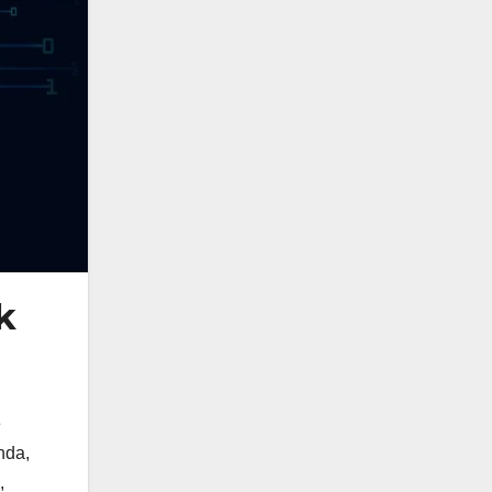
k
e
nda,
,