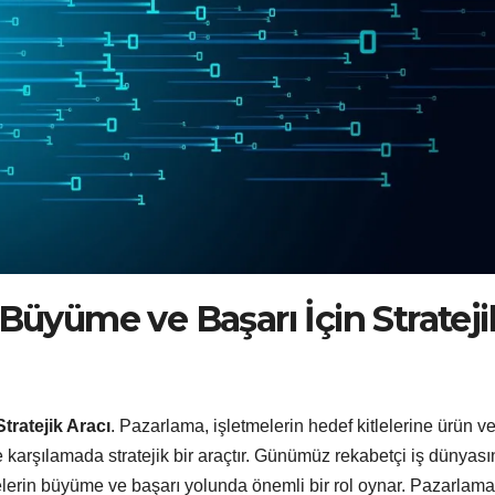
Büyüme ve Başarı İçin Strateji
tratejik Aracı
. Pazarlama, işletmelerin hedef kitlelerine ürün v
e karşılamada stratejik bir araçtır. Günümüz rekabetçi iş dünyası
elerin büyüme ve başarı yolunda önemli bir rol oynar. Pazarlama