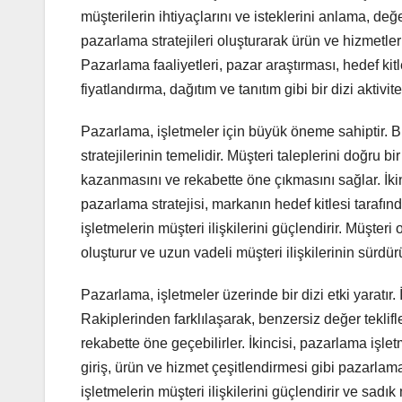
müşterilerin ihtiyaçlarını ve isteklerini anlama, de
pazarlama stratejileri oluşturarak ürün ve hizmetl
Pazarlama faaliyetleri, pazar araştırması, hedef ki
fiyatlandırma, dağıtım ve tanıtım gibi bir dizi aktivitey
Pazarlama, işletmeler için büyük öneme sahiptir. B
stratejilerinin temelidir. Müşteri taleplerini doğru 
kazanmasını ve rekabette öne çıkmasını sağlar. İkincis
pazarlama stratejisi, markanın hedef kitlesi tarafı
işletmelerin müşteri ilişkilerini güçlendirir. Müşter
oluşturur ve uzun vadeli müşteri ilişkilerinin sürdür
Pazarlama, işletmeler üzerinde bir dizi etki yaratır. İ
Rakiplerinden farklılaşarak, benzersiz değer teklifle
rekabette öne geçebilirler. İkincisi, pazarlama işle
giriş, ürün ve hizmet çeşitlendirmesi gibi pazarlam
işletmelerin müşteri ilişkilerini güçlendirir ve sadık