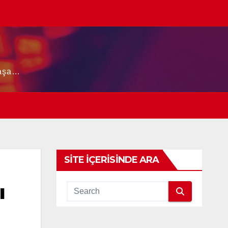
şa...
SITE İÇERISINDE ARA
ı