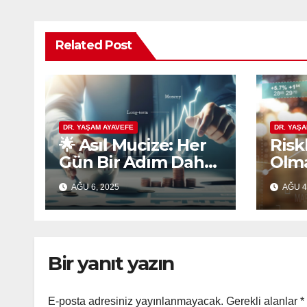
Related Post
DR. YAŞAM AYAVEFE
DR. YAŞ
🌟 Asıl Mucize: Her
Riskl
Gün Bir Adım Daha
Olma
Atmaktır
Eko
AĞU 6, 2025
AĞU 4
Pla
Güv
Bir yanıt yazın
E-posta adresiniz yayınlanmayacak.
Gerekli alanlar
*