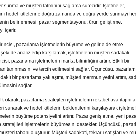
ğer sunma ve müşteri tatminini sağlama sürecidir. İşletmeler,
erini hedef kitlelerine doğru zamanda ve doğru yerde sunmayı hed
tlenin belirlenmesi, pazar segmentasyonu, ürün geliştirme,
i içerir.
irincisi, pazarlama işletmelerin büyüme ve gelir elde etme
bir şekilde analiz edip karşılamak, işletmelerin müşteri sadakati
i, pazarlama işletmelerin marka bilinirliğini artırır. Etkili bir
ndan tanınmasını ve tercih edilmesini sağlar. Üçüncüsü, pazarlam
i odaklı bir pazarlama yaklaşımı, müşteri memnuniyetini artırır, sa
ülmesini sağlar.
lk olarak, pazarlama stratejileri işletmelerin rekabet avantajını art
ri sunarak ve hedef kitlelerin beklentilerini karşılayarak işletmel
tmelerin büyüme potansiyelini artırır. Pazar genişletme, yeni paza
a stratejileri işletmelerin büyümesini destekler. Üçüncüsü, paza
 müşteri tabanı oluşturur. Müşteri sadakati, tekrarlı satışları ve mü