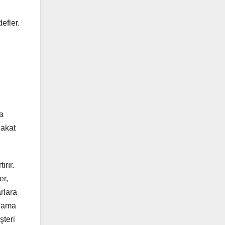
efler.
a
dakat
ırır.
er,
rlara
rlama
şteri