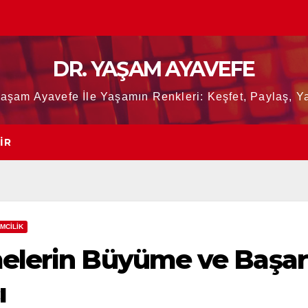
DR. YAŞAM AYAVEFE
Yaşam Ayavefe İle Yaşamın Renkleri: Keşfet, Paylaş, Ya
IR
İMCİLİK
melerin Büyüme ve Başar
ı