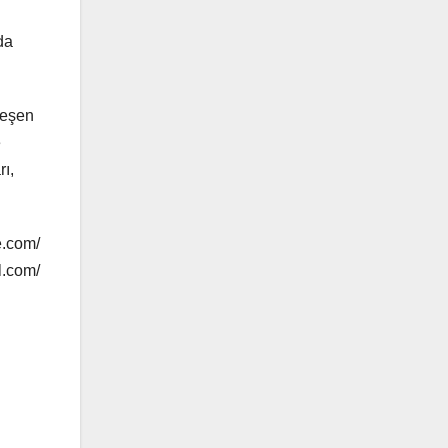
da
leşen
e
rı,
e.com/
l.com/