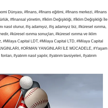
omi Dünyası
,
#finans
,
#finans eğitimi
,
#finans merkezi
,
#finans
ürlük
,
#finansal yönetim
,
#İklim Değişikliği
,
#İklim Değişikliği İle
ı nasıl olunur
,
#iş adamıyız
,
#iş adamıyız biz
,
#küresel ısınma
,
nedir
,
#küresel ısınma sonuçları
,
#küresel ısınma ve iklim
z
,
#Milaya Capital LDT
,
#Milaya Capital LTD
,
#Milaya Capital
NGINLARI
,
#ORMAN YANGINLARI İLE MÜCADELE
,
#Yaşam
 fonları
,
#yatırım nasıl yapılır
,
#yatırım tavsiyeleri
,
#yatırım