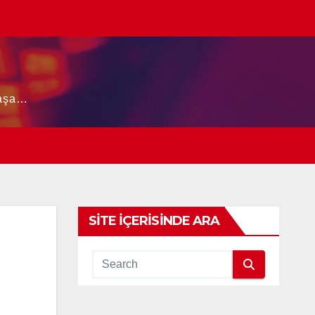
şa...
SITE İÇERISINDE ARA