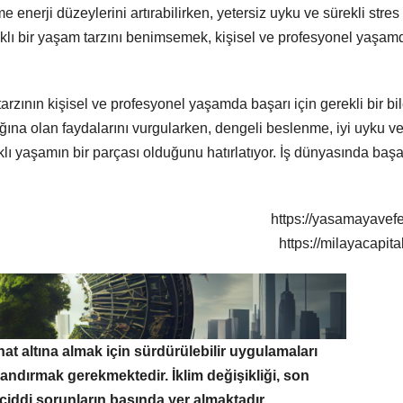
enerji düzeylerini artırabilirken, yetersiz uyku ve sürekli stres
ğlıklı bir yaşam tarzını benimsemek, kişisel ve profesyonel yaşam
rzının kişisel ve profesyonel yaşamda başarı için gerekli bir bi
ına olan faydalarını vurgularken, dengeli beslenme, iyi uyku v
klı yaşamın bir parçası olduğunu hatırlatıyor. İş dünyasında başa
https://yasamayavef
https://milayacapita
t altına almak için sürdürülebilir uygulamaları
landırmak gerekmektedir. İklim değişikliği, son
 ciddi sorunların başında yer almaktadır.