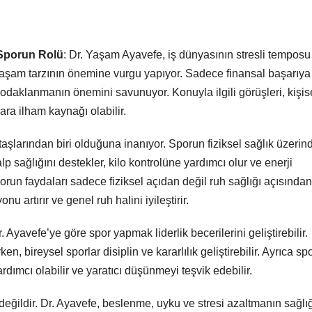
 Sporun Rolü
: Dr. Yaşam Ayavefe, iş dünyasının stresli temposu
r yaşam tarzının önemine vurgu yapıyor. Sadece finansal başarıya
 odaklanmanın önemini savunuyor. Konuyla ilgili görüşleri, kişis
ra ilham kaynağı olabilir.
aşlarından biri olduğuna inanıyor. Sporun fiziksel sağlık üzerin
alp sağlığını destekler, kilo kontrolüne yardımcı olur ve enerji
porun faydaları sadece fiziksel açıdan değil ruh sağlığı açısında
u artırır ve genel ruh halini iyileştirir.
. Ayavefe’ye göre spor yapmak liderlik becerilerini geliştirebilir.
rken, bireysel sporlar disiplin ve kararlılık geliştirebilir. Ayrıca sp
ımcı olabilir ve yaratıcı düşünmeyi teşvik edebilir.
lı değildir. Dr. Ayavefe, beslenme, uyku ve stresi azaltmanın sağlı