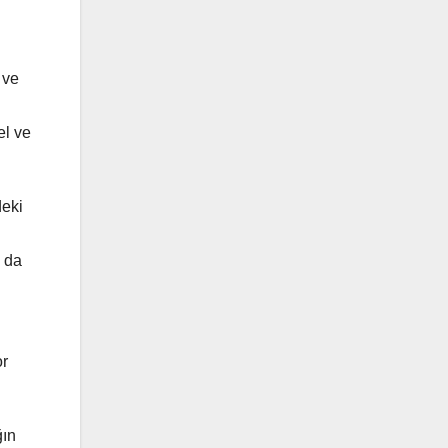
 ve
el ve
deki
n da
or
ğın