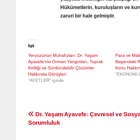
Hükümetlerin, kuruluşların ve kur
zaruri bir hale gelmiştir.
İlgili
Yeryüzünün Muhafızları: Dr. Yaşam
Para ve Mali
Ayavefe’nin Orman Yangınları, Toprak
Başarıdaki R
Kirliliği ve Sürdürülebilir Çözümler
Konu Hakkın
Hakkında Görüşleri
"EKONOMİ D
"AFETLER" içinde
Yazı
Dr. Yaşam Ayavefe: Çevresel ve Sosya
Sorumluluk
gezinmesi