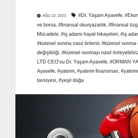
#Dr. Yaşam Ayavefe
,
#Ekon
AĞU 22, 2023
ve borsa
,
#finansal okuryazarlık
,
#finansal özg
Mücadele
,
#iş adamı hayat hikayeleri
,
#iş adam
#küresel ısınma nasıl önlenir
,
#küresel ısınma 
değişikliği
,
#küresel ısınmayı nasıl önleyebiliri
LTD CEO’su Dr. Yaşam Ayavefe
,
#ORMAN YA
Ayavefe
,
#yatırım
,
#yatırım finansman
,
#yatırım
tavsiyesi
,
#yeşil doğa