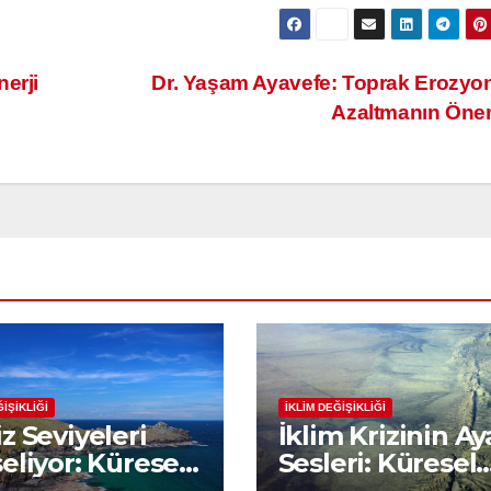
erji
Dr. Yaşam Ayavefe: Toprak Erozy
Azaltmanın Ön
ĞİŞİKLİĞİ
İKLİM DEĞİŞİKLİĞİ
z Seviyeleri
İklim Krizinin Ay
eliyor: Küresel
Sesleri: Küresel
manın Kıyı
Isınmanın Etkile