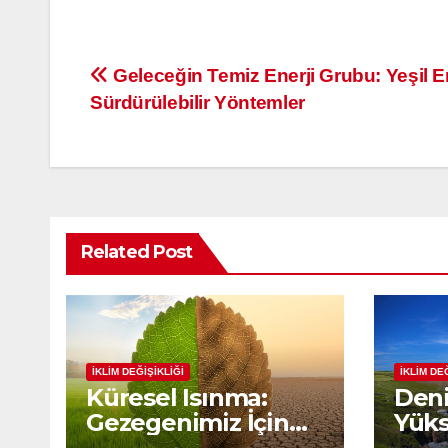
Yazı
Geleceğin Temiz Enerji Grubu: Yeşil En
Sürdürülebilir Yöntemler
gezinmesi
Related Post
İKLİM DEĞİŞİKLİĞİ
İKLİM DE
Küresel Isınma:
Deni
Gezegenimiz İçin
Yüks
Alarm Zilleri Çalıyor
Isın