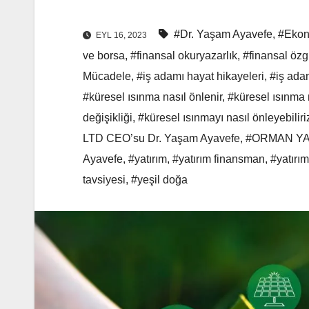
#Dr. Yaşam Ayavefe
,
#Ekon
EYL 16, 2023
ve borsa
,
#finansal okuryazarlık
,
#finansal özg
Mücadele
,
#iş adamı hayat hikayeleri
,
#iş adam
#küresel ısınma nasıl önlenir
,
#küresel ısınma 
değişikliği
,
#küresel ısınmayı nasıl önleyebiliri
LTD CEO’su Dr. Yaşam Ayavefe
,
#ORMAN YA
Ayavefe
,
#yatırım
,
#yatırım finansman
,
#yatırım
tavsiyesi
,
#yeşil doğa