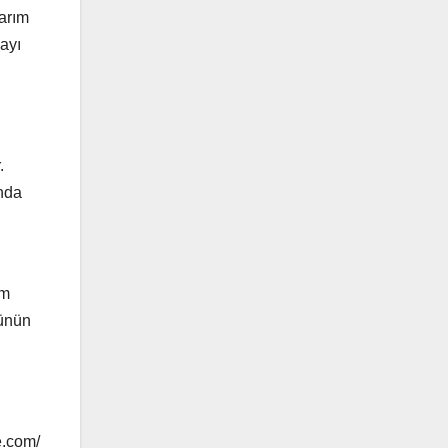
tarım
mayı
.
anda
ım
günün
e.com/