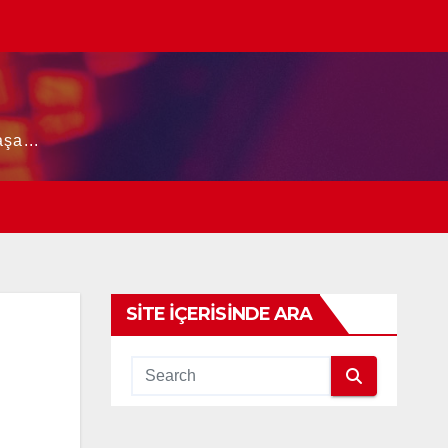
şa...
SITE İÇERISINDE ARA