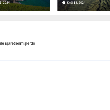
1, 2024
KAS 18, 2024
umlarına
ve Çözüm Yollar
itleri
ile işaretlenmişlerdir