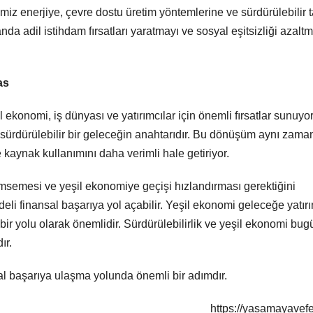
miz enerjiye, çevre dostu üretim yöntemlerine ve sürdürülebilir 
da adil istihdam fırsatları yaratmayı ve sosyal eşitsizliği azalt
as
 ekonomi, iş dünyası ve yatırımcılar için önemli fırsatlar sunuyor
 sürdürülebilir bir geleceğin anahtarıdır. Bu dönüşüm aynı zam
ve kaynak kullanımını daha verimli hale getiriyor.
enimsemesi ve yeşil ekonomiye geçişi hızlandırması gerektiğini
li finansal başarıya yol açabilir. Yeşil ekonomi geleceğe yatır
r yolu olarak önemlidir. Sürdürülebilirlik ve yeşil ekonomi bu
ır.
al başarıya ulaşma yolunda önemli bir adımdır.
https://yasamayavef