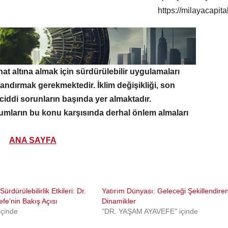
https://milayacapita
t altına almak için sürdürülebilir uygulamaları
landırmak gerekmektedir. İklim değişikliği, son
 ciddi sorunların başında yer almaktadır.
umların bu konu karşısında derhal önlem almaları
ANA SAYFA
ürdürülebilirlik Etkileri: Dr.
Yatırım Dünyası: Geleceği Şekillendire
fe’nin Bakış Açısı
Dinamikler
çinde
"DR. YAŞAM AYAVEFE" içinde