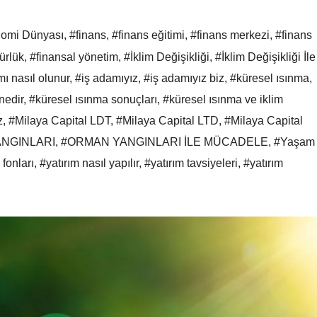
omi Dünyası
,
#finans
,
#finans eğitimi
,
#finans merkezi
,
#finans
ürlük
,
#finansal yönetim
,
#İklim Değişikliği
,
#İklim Değişikliği İle
ı nasıl olunur
,
#iş adamıyız
,
#iş adamıyız biz
,
#küresel ısınma
,
nedir
,
#küresel ısınma sonuçları
,
#küresel ısınma ve iklim
z
,
#Milaya Capital LDT
,
#Milaya Capital LTD
,
#Milaya Capital
NGINLARI
,
#ORMAN YANGINLARI İLE MÜCADELE
,
#Yaşam
 fonları
,
#yatırım nasıl yapılır
,
#yatırım tavsiyeleri
,
#yatırım