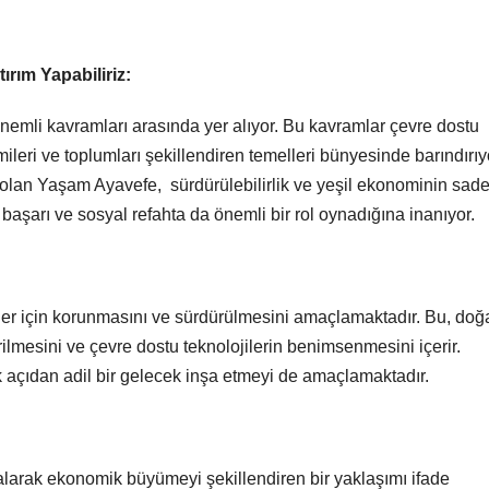
ırım Yapabiliriz:
nemli kavramları arasında yer alıyor. Bu kavramlar çevre dostu
leri ve toplumları şekillendiren temelleri bünyesinde barındırıy
u olan Yaşam Ayavefe, sürdürülebilirlik ve yeşil ekonominin sad
aşarı ve sosyal refahta da önemli bir rol oynadığına inanıyor.
ller için korunmasını ve sürdürülmesini amaçlamaktadır. Bu, doğ
irilmesini ve çevre dostu teknolojilerin benimsenmesini içerir.
 açıdan adil bir gelecek inşa etmeyi de amaçlamaktadır.
 alarak ekonomik büyümeyi şekillendiren bir yaklaşımı ifade