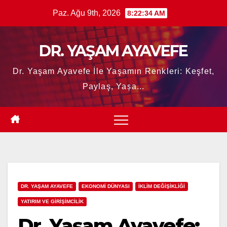
Skip
Paz. Ağu 9th, 2026
8:22:35 AM
to
content
DR. YAŞAM AYAVEFE
Dr. Yaşam Ayavefe İle Yaşamın Renkleri: Keşfet,
Paylaş, Yaşa...
DR. YAŞAM AYAVEFE
EKONOMİ DÜNYASI
İKLİM DEĞİŞİKLİĞİ
YATIRIM VE GİRİŞİMCİLİK
Dr. Yaşam Ayavefe: