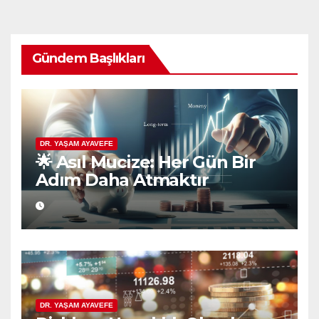
Gündem Başlıkları
DR. YAŞAM AYAVEFE
🌟 Asıl Mucize: Her Gün Bir
Adım Daha Atmaktır
DR. YAŞAM AYAVEFE