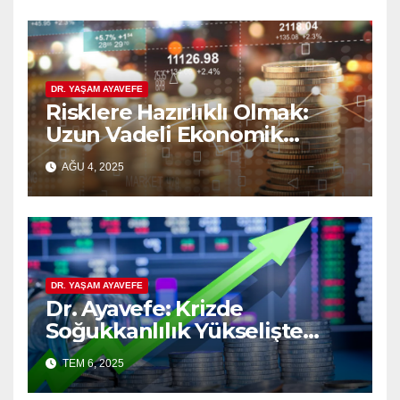
DR. YAŞAM AYAVEFE
Risklere Hazırlıklı Olmak:
Uzun Vadeli Ekonomik
Planlamanın Güvencesi
AĞU 4, 2025
DR. YAŞAM AYAVEFE
Dr. Ayavefe: Krizde
Soğukkanlılık Yükselişte
Bilgelik
TEM 6, 2025