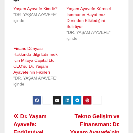
Yaşam Ayavefe Kimdir?
Yaşam Ayavefe Küresel
"DR. YAŞAM AYAVEFE"
Isınmanın Hayatımızı
içinde
Derinden Etkilediğini
Belirtiyor
"DR. YAŞAM AYAVEFE"
içinde
Finans Dünyası
Hakkında Bilgi Edinmek
İçin Milaya Capital Ltd
CEO’su Dr. Yaşam
Ayavefe’nin Fikirleri
"DR. YAŞAM AYAVEFE"
içinde
Yazı
Dr. Yaşam
Tekno Gelişim ve
Ayavefe:
Finansman: Dr.
gezinmesi
Endüstriyel
Yaşam Ayavefe’nin