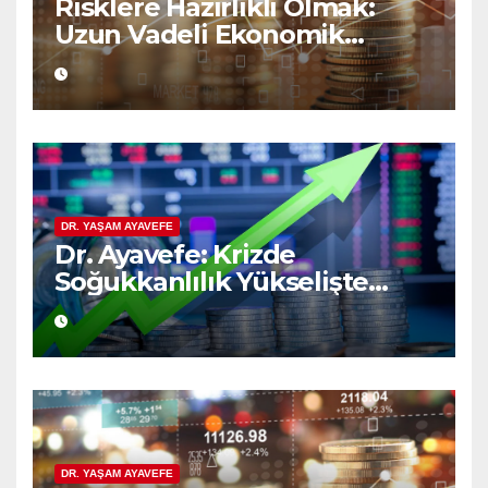
Risklere Hazırlıklı Olmak:
Uzun Vadeli Ekonomik
Planlamanın Güvencesi
DR. YAŞAM AYAVEFE
Dr. Ayavefe: Krizde
Soğukkanlılık Yükselişte
Bilgelik
DR. YAŞAM AYAVEFE