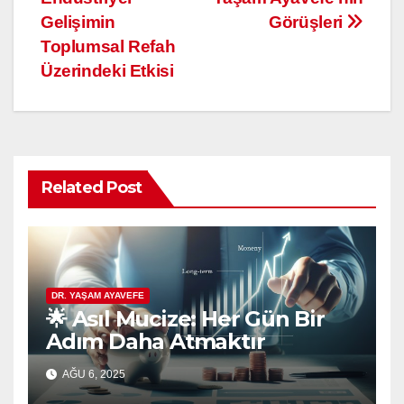
Gelişimin
Görüşleri
Toplumsal Refah
Üzerindeki Etkisi
Related Post
DR. YAŞAM AYAVEFE
🌟 Asıl Mucize: Her Gün Bir
Adım Daha Atmaktır
AĞU 6, 2025