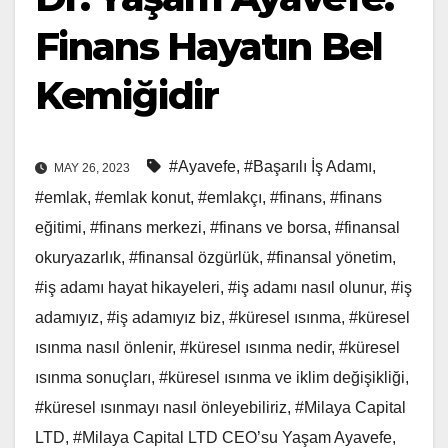
Finans Hayatın Bel
Kemiğidir
#Ayavefe
,
#Başarılı İş Adamı
,
MAY 26, 2023
#emlak
,
#emlak konut
,
#emlakçı
,
#finans
,
#finans
eğitimi
,
#finans merkezi
,
#finans ve borsa
,
#finansal
okuryazarlık
,
#finansal özgürlük
,
#finansal yönetim
,
#iş adamı hayat hikayeleri
,
#iş adamı nasıl olunur
,
#iş
adamıyız
,
#iş adamıyız biz
,
#küresel ısınma
,
#küresel
ısınma nasıl önlenir
,
#küresel ısınma nedir
,
#küresel
ısınma sonuçları
,
#küresel ısınma ve iklim değişikliği
,
#küresel ısınmayı nasıl önleyebiliriz
,
#Milaya Capital
LTD
,
#Milaya Capital LTD CEO’su Yaşam Ayavefe
,