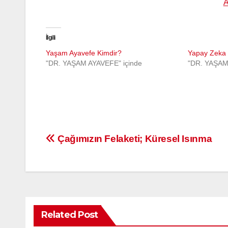
İlgili
Yaşam Ayavefe Kimdir?
Yapay Zeka 
"DR. YAŞAM AYAVEFE" içinde
"DR. YAŞAM
Yazı
Çağımızın Felaketi; Küresel Isınma
gezinmesi
Related Post