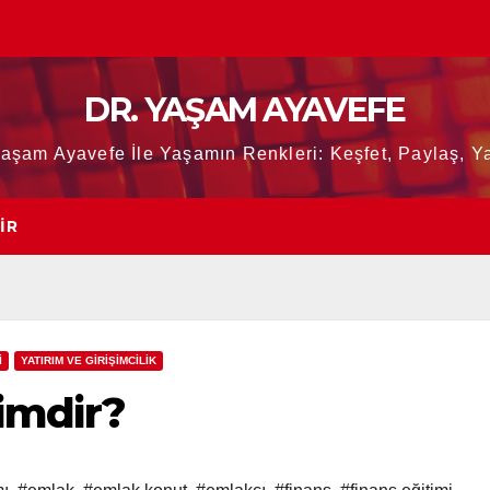
DR. YAŞAM AYAVEFE
Yaşam Ayavefe İle Yaşamın Renkleri: Keşfet, Paylaş, Ya
IR
İ
YATIRIM VE GİRİŞİMCİLİK
imdir?