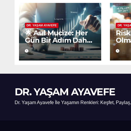
DR. YAŞAM AYAVEFE
DR. YAŞ
🌟 Asıl Mucize: Her
Risk
Gün Bir Adım Daha
Olma
Atmaktır
Eko
Pla
Güv
DR. YAŞAM AYAVEFE
Dr. Yaşam Ayavefe İle Yaşamın Renkleri: Keşfet, Paylaş,