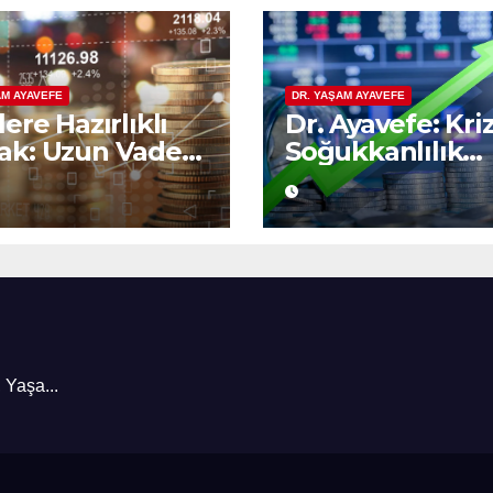
AM AYAVEFE
DR. YAŞAM AYAVEFE
lere Hazırlıklı
Dr. Ayavefe: Kri
k: Uzun Vadeli
Soğukkanlılık
nomik
Yükselişte Bilge
nlamanın
encesi
 Yaşa...