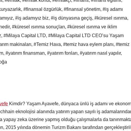
mı
,
#emlak
,
#emlak konut
,
#emlakçı
,
#finans
,
#finans eğitimi
,
kuryazarlık
,
#finansal özgürlük
,
#finansal yönetim
,
#iş adamı
amıyız
,
#iş adamıyız biz
,
#iş dünyasına geçiş
,
#küresel ısınma
,
nedir
,
#küresel ısınma sonuçları
,
#küresel ısınma ve iklim
z
,
#Milaya Capital LTD
,
#Milaya Capital LTD CEO’su Yaşam
arım makinaları
,
#Temiz Hava
,
#temiz hava eylem planı
,
#temiz
ım
,
#yatırım finansman
,
#yatırım fonları
,
#yatırım nasıl yapılır
,
doğa
vefe
Kimdir? Yaşam Ayavefe, dünyaca ünlü iş adamı ve ekonomi
ochhain eknolojisi alanında yatırım yapan sayılı iş adamalarında
 da yapay zeka üzerine yapmış olduğu çalışmalarla da tanınmakta
nın, 2015 yılında dönemin Turizm Bakanı tarafından gerçekleştiril