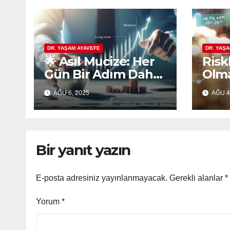
DR. YAŞAM AYAVEFE
DR. YAŞ
🌟 Asıl Mucize: Her
Riskl
Gün Bir Adım Daha
Olma
Atmaktır
Eko
AĞU 6, 2025
AĞU 4
Pla
Güv
Bir yanıt yazın
E-posta adresiniz yayınlanmayacak.
Gerekli alanlar
*
Yorum
*