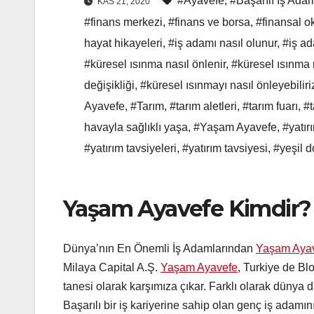
#Ayavefe
,
#Başarılı İş Ada
KAS 21, 2020
#finans merkezi
,
#finans ve borsa
,
#finansal o
hayat hikayeleri
,
#iş adamı nasıl olunur
,
#iş ad
#küresel ısınma nasıl önlenir
,
#küresel ısınma 
değişikliği
,
#küresel ısınmayı nasıl önleyebiliri
Ayavefe
,
#Tarım
,
#tarım aletleri
,
#tarım fuarı
,
#t
havayla sağlıklı yaşa
,
#Yaşam Ayavefe
,
#yatır
#yatırım tavsiyeleri
,
#yatırım tavsiyesi
,
#yeşil 
Yaşam Ayavefe Kimdir?
Dünya’nın En Önemli İş Adamlarından
Yaşam Aya
Milaya Capital A.Ş.
Yaşam Ayavefe
, Turkiye de Bl
tanesi olarak karşımıza çıkar. Farklı olarak dünya
Başarılı bir iş kariyerine sahip olan genç iş adamı