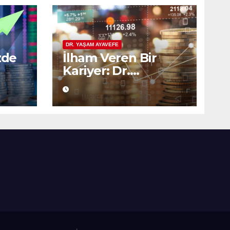
DR. YAŞAM AYAVEFE
zde
İlham Veren Bir
Kariyer: Dr.
lik
Ayavefe’nin
Yatırımcılıktaki
Yükselişi