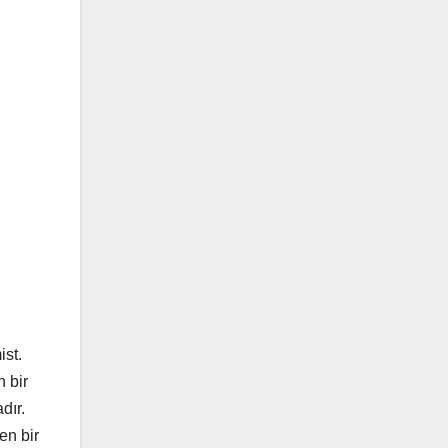
st.
n bir
dır.
en bir