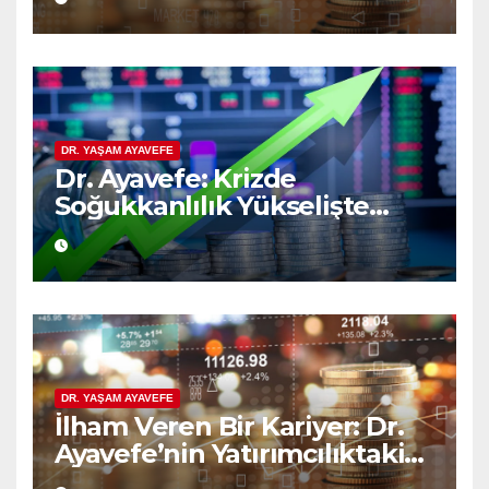
DR. YAŞAM AYAVEFE
Dr. Ayavefe: Krizde
Soğukkanlılık Yükselişte
Bilgelik
DR. YAŞAM AYAVEFE
İlham Veren Bir Kariyer: Dr.
Ayavefe’nin Yatırımcılıktaki
Yükselişi