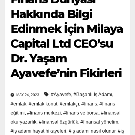
Hakkında Bilgi
Edinmek İçin Milaya
Capital Ltd CEO’su
Dr. Yaşam
Ayavefe’nin Fikirleri
#Ayavefe
,
#Başarılı İş Adamı
,
MAY 24, 2023
#emlak
,
#emlak konut
,
#emlakçı
,
#finans
,
#finans
eğitimi
,
#finans merkezi
,
#finans ve borsa
,
#finansal
okuryazarlık
,
#finansal özgürlük
,
#finansal yönetim
,
#iş adamı hayat hikayeleri
,
#iş adamı nasıl olunur
,
#iş