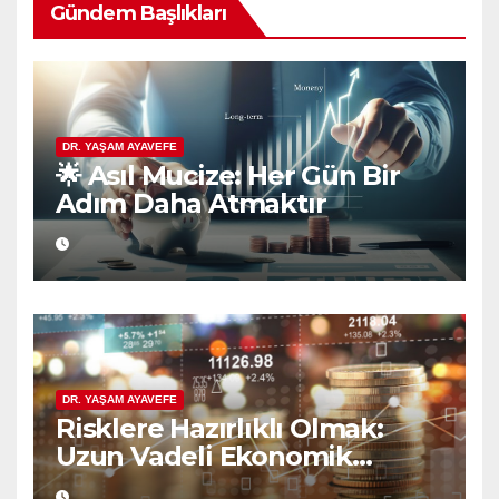
Gündem Başlıkları
DR. YAŞAM AYAVEFE
🌟 Asıl Mucize: Her Gün Bir
Adım Daha Atmaktır
DR. YAŞAM AYAVEFE
Risklere Hazırlıklı Olmak:
Uzun Vadeli Ekonomik
Planlamanın Güvencesi