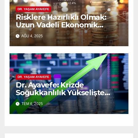
DR. YAŞAM AYAVEFE
Risklere Hazırlıklı Olmak:
Uzun Vadeli Ekonomik
Planlamanın Güvencesi
AĞU 4, 2025
DR. YAŞAM AYAVEFE
Dr. Ayavefe: Krizde
Soğukkanlılık Yükselişte
Bilgelik
TEM 6, 2025