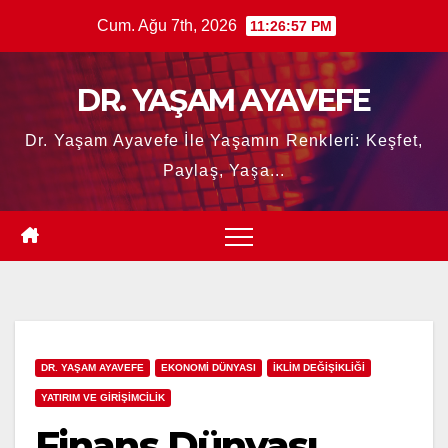
Skip
Cum. Ağu 7th, 2026
11:26:58 PM
to
content
DR. YAŞAM AYAVEFE
Dr. Yaşam Ayavefe İle Yaşamın Renkleri: Keşfet,
Paylaş, Yaşa...
DR. YAŞAM AYAVEFE
EKONOMİ DÜNYASI
İKLİM DEĞİŞİKLİĞİ
YATIRIM VE GİRİŞİMCİLİK
Finans Dünyası