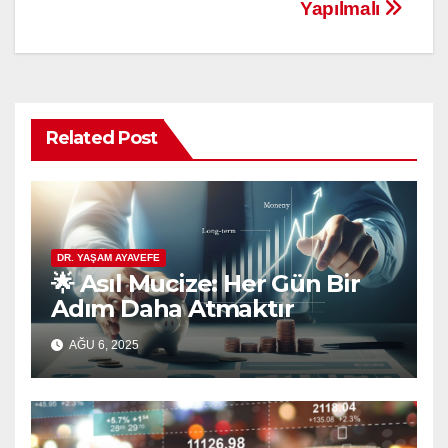
Yapılmalı
Related Post
DR. YAŞAM AYAVEFE
🌟 Asıl Mucize: Her Gün Bir
Adım Daha Atmaktır
AĞU 6, 2025