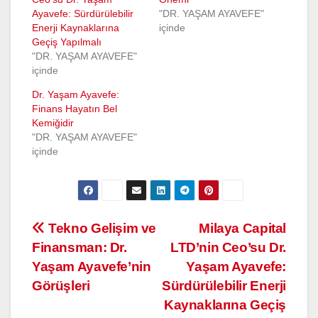
Ayavefe: Sürdürülebilir
"DR. YAŞAM AYAVEFE"
Enerji Kaynaklarına
içinde
Geçiş Yapılmalı
"DR. YAŞAM AYAVEFE"
içinde
Dr. Yaşam Ayavefe:
Finans Hayatın Bel
Kemiğidir
"DR. YAŞAM AYAVEFE"
içinde
Yazı
Tekno Gelişim ve
Milaya Capital
Finansman: Dr.
LTD’nin Ceo’su Dr.
gezinmesi
Yaşam Ayavefe’nin
Yaşam Ayavefe:
Görüşleri
Sürdürülebilir Enerji
Kaynaklarına Geçiş